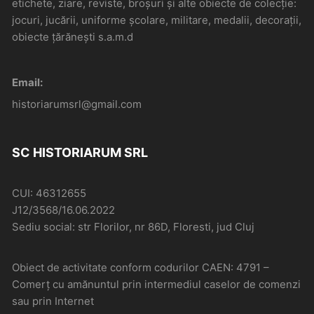
etichete, ziare, reviste, broșuri și alte obiecte de colecție:
jocuri, jucării, uniforme școlare, militare, medalii, decorații,
obiecte țărănești s.a.m.d
Email:
historiarumsrl@gmail.com
SC HISTORIARUM SRL
CUI: 46312655
J12/3568/16.06.2022
Sediu social: str Florilor, nr 86D, Floresti, jud Cluj
Obiect de activitate conform codurilor CAEN: 4791 –
Comerţ cu amănuntul prin intermediul caselor de comenzi
sau prin Internet