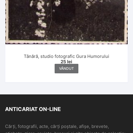
Tânără, studio fotografic Gura Humorului
25
lei
VÂNDUT
ANTICARIAT ON-LINE
Cărți, fotografii, acte, cărți poștale, afișe, brevete,