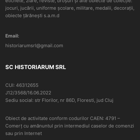
etichete, ziare, reviste, broșuri și alte obiecte de colecție:
jocuri, jucării, uniforme școlare, militare, medalii, decorații,
obiecte țărănești s.a.m.d
Email:
historiarumsrl@gmail.com
SC HISTORIARUM SRL
CUI: 46312655
J12/3568/16.06.2022
Sediu social: str Florilor, nr 86D, Floresti, jud Cluj
Obiect de activitate conform codurilor CAEN: 4791 –
Comerţ cu amănuntul prin intermediul caselor de comenzi
sau prin Internet