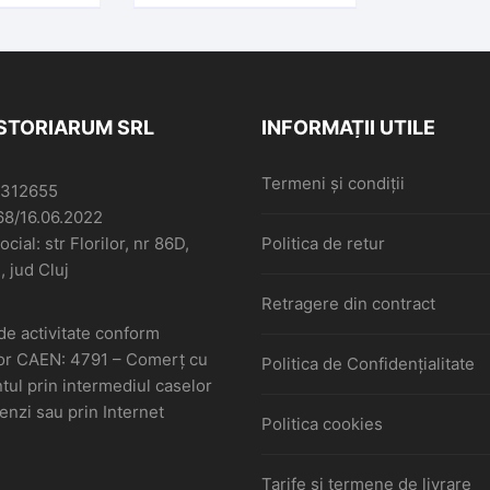
ISTORIARUM SRL
INFORMAȚII UTILE
Termeni și condiții
6312655
68/16.06.2022
cial: str Florilor, nr 86D,
Politica de retur
, jud Cluj
Retragere din contract
de activitate conform
or CAEN: 4791 – Comerţ cu
Politica de Confidențialitate
ul prin intermediul caselor
nzi sau prin Internet
Politica cookies
Tarife și termene de livrare