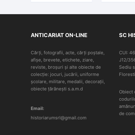
ANTICARIAT ON-LINE
SC H
Cărți, fotografii, acte, cărți poștale,
CUI: 4
afișe, brevete, etichete, ziare,
J12/35
reviste, broșuri și alte obiecte de
Sediu so
colecție: jocuri, jucării, uniforme
Floresti
școlare, militare, medalii, decorații,
obiecte țărănești s.a.m.d
Obiect 
coduril
amănunt
Email:
de come
historiarumsrl@gmail.com