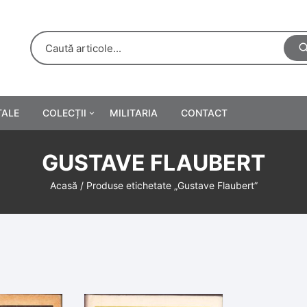
TALE
COLECȚII
MILITARIA
CONTACT
e
Personalități
GUSTAVE FLAUBERT
rete
ă
Reclame tipărite
Acasă
/ Produse etichetate „Gustave Flaubert”
Afișe
urări
Farmacie
Calendare
/Manuale școlare
Medalii/Ordine/Decorații