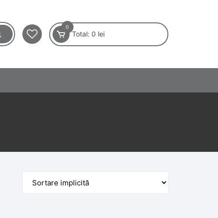
0
Total:
0
lei