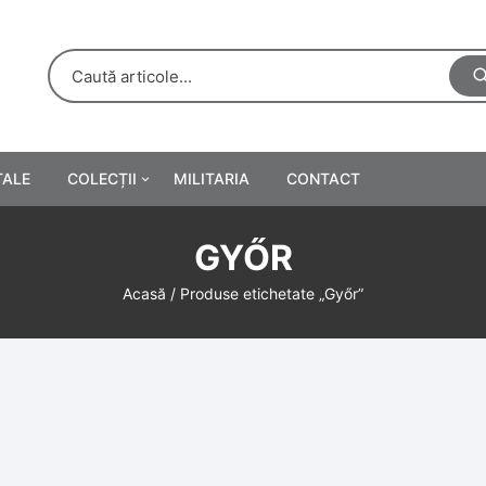
TALE
COLECȚII
MILITARIA
CONTACT
e
Personalități
GYŐR
rete
ă
Reclame tipărite
Acasă
/ Produse etichetate „Győr”
Afișe
urări
Farmacie
Calendare
/Manuale școlare
Medalii/Ordine/Decorații