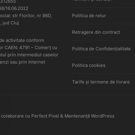
6312655
68/16.06.2022
cial: str Florilor, nr 86D,
Politica de retur
, jud Cluj
Retragere din contract
de activitate conform
or CAEN: 4791 – Comerţ cu
Politica de Confidențialitate
ul prin intermediul caselor
nzi sau prin Internet
Politica cookies
Tarife și termene de livrare
În colaborare cu Perfect Pixel & Mentenanță WordPress