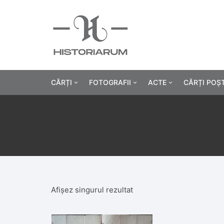
CĂRȚI
FOTOGRAFII
ACTE
CĂRȚI POȘ
Istorie
Fotografii civile
Diplome și certificat
Alte cărți știință
Fotografii militare
Permise, carnete, liv
Agricultur
Cărți religie
Hârtii cu antet
Industrie
Beletristică
Bănci, acțiuni și asig
Medicină/
Afișez singurul rezultat
Cărți pentru copii
Alte documente
Pedagogie