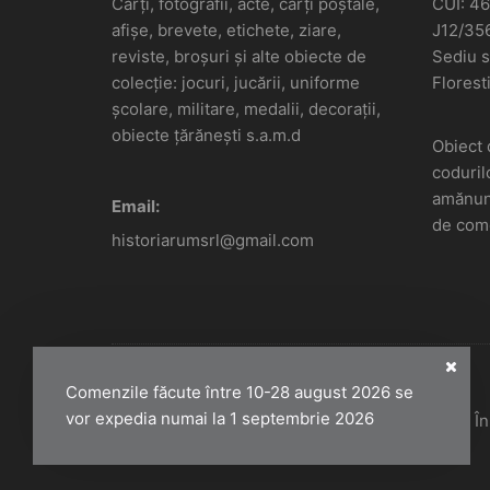
Cărți, fotografii, acte, cărți poștale,
CUI: 4
afișe, brevete, etichete, ziare,
J12/35
reviste, broșuri și alte obiecte de
Sediu so
colecție: jocuri, jucării, uniforme
Floresti
școlare, militare, medalii, decorații,
obiecte țărănești s.a.m.d
Obiect 
coduril
amănunt
Email:
de come
historiarumsrl@gmail.com
Comenzile făcute între 10-28 august 2026 se
vor expedia numai la 1 septembrie 2026
Historiarum 2026 - Toate drepturile rezervate. 