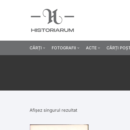
CĂRȚI
FOTOGRAFII
ACTE
CĂRȚI POȘ
Istorie
Fotografii civile
Diplome și certificat
Alte cărți știință
Fotografii militare
Permise, carnete, liv
Agricultur
Cărți religie
Hârtii cu antet
Industrie
Beletristică
Bănci, acțiuni și asig
Medicină/
Afișez singurul rezultat
Cărți pentru copii
Alte documente
Pedagogie