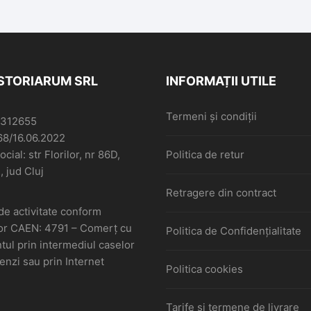
ISTORIARUM SRL
INFORMAȚII UTILE
Termeni și condiții
6312655
68/16.06.2022
cial: str Florilor, nr 86D,
Politica de retur
, jud Cluj
Retragere din contract
de activitate conform
or CAEN: 4791 – Comerţ cu
Politica de Confidențialitate
ul prin intermediul caselor
nzi sau prin Internet
Politica cookies
Tarife și termene de livrare