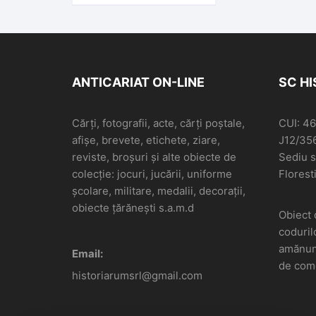
ANTICARIAT ON-LINE
SC H
Cărți, fotografii, acte, cărți poștale,
CUI: 4
afișe, brevete, etichete, ziare,
J12/35
reviste, broșuri și alte obiecte de
Sediu so
colecție: jocuri, jucării, uniforme
Floresti
școlare, militare, medalii, decorații,
obiecte țărănești s.a.m.d
Obiect 
coduril
amănunt
Email:
de come
historiarumsrl@gmail.com