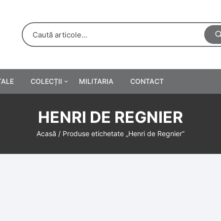
TALE
COLECȚII
MILITARIA
CONTACT
e
Personalități
HENRI DE REGNIER
rete
ă
Reclame tipărite
Acasă
/ Produse etichetate „Henri de Regnier”
Afișe
urări
Farmacie
Calendare
/Manuale școlare
Medalii/Ordine/Decorații