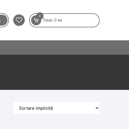
0
Total:
0
lei