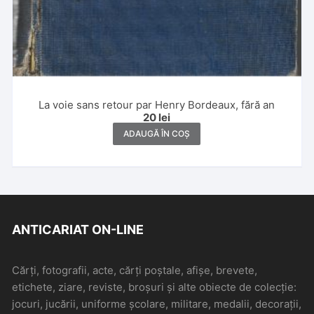
La voie sans retour par Henry Bordeaux, fără an
20
lei
ADAUGĂ ÎN COȘ
ANTICARIAT ON-LINE
Cărți, fotografii, acte, cărți poștale, afișe, brevete,
etichete, ziare, reviste, broșuri și alte obiecte de colecție:
jocuri, jucării, uniforme școlare, militare, medalii, decorații,