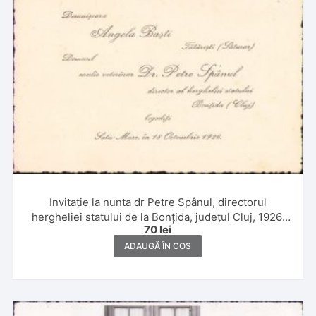
Invitație la nunta dr Petre Spânul, directorul
hergheliei statului de la Bonțida, județul Cluj, 1926,
70
lei
Satu-Mare
ADAUGĂ ÎN COȘ