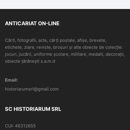
ANTICARIAT ON-LINE
Cărți, fotografii, acte, cărți poștale, afișe, brevete,
etichete, ziare, reviste, broșuri și alte obiecte de colecție:
jocuri, jucării, uniforme școlare, militare, medalii, decorații,
obiecte țărănești s.a.m.d
Email:
historiarumsrl@gmail.com
SC HISTORIARUM SRL
CUI: 46312655