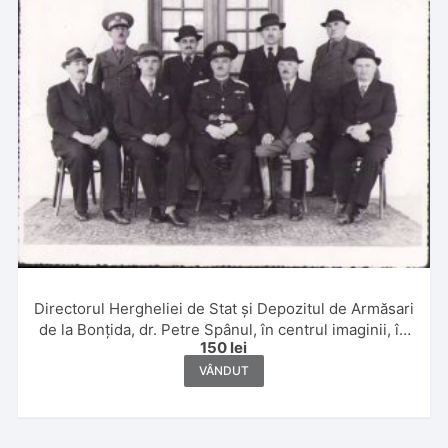
Directorul Hergheliei de Stat și Depozitul de Armăsari
de la Bonțida, dr. Petre Spânul, în centrul imaginii, în
150
lei
uniformă a Frontului Renașterii Naționale
VÂNDUT