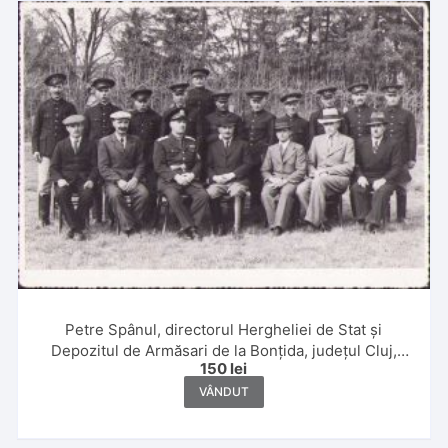
Petre Spânul, directorul Hergheliei de Stat și
Depozitul de Armăsari de la Bonțida, județul Cluj,
150
lei
perioada interbelică
VÂNDUT