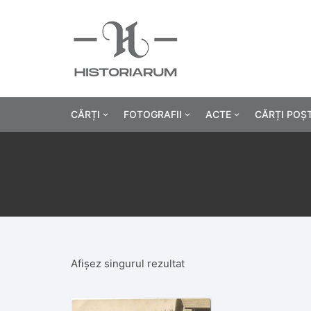
CĂRȚI
FOTOGRAFII
ACTE
CĂRȚI POȘ
Istorie
Fotografii civile
Diplome și certificat
Alte cărți știință
Fotografii militare
Permise, carnete, liv
Agricultur
Cărți religie
Hârtii cu antet
Industrie
Beletristică
Bănci, acțiuni și asig
Medicină/
Afișez singurul rezultat
Cărți pentru copii
Alte documente
Pedagogie