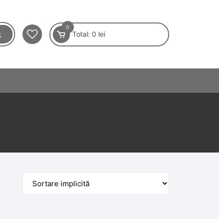
0
Total:
0
lei