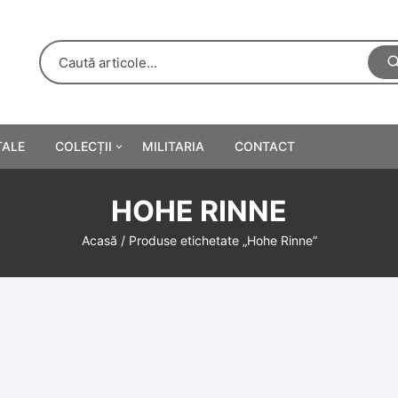
TALE
COLECȚII
MILITARIA
CONTACT
e
Personalități
HOHE RINNE
rete
ă
Reclame tipărite
Acasă
/ Produse etichetate „Hohe Rinne”
Afișe
urări
Farmacie
Calendare
/Manuale școlare
Medalii/Ordine/Decorații