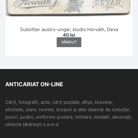
Subofițer austro-ungar, studio Horváth, Deva
40
lei
VÂNDUT
ANTICARIAT ON-LINE
Cărți, fotografii, acte, cărți poștale, afișe, brevete,
etichete, ziare, reviste, broșuri și alte obiecte de colecție:
jocuri, jucării, uniforme școlare, militare, medalii, decorații,
obiecte țărănești s.a.m.d