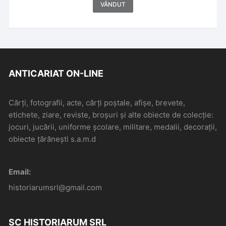
VÂNDUT
ANTICARIAT ON-LINE
Cărți, fotografii, acte, cărți poștale, afișe, brevete,
etichete, ziare, reviste, broșuri și alte obiecte de colecție:
jocuri, jucării, uniforme școlare, militare, medalii, decorații,
obiecte țărănești s.a.m.d
Email:
historiarumsrl@gmail.com
SC HISTORIARUM SRL