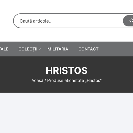
TALE
COLECȚII
MILITARIA
CONTACT
e
Personalități
HRISTOS
rete
ă
Reclame tipărite
Acasă
/ Produse etichetate „Hristos”
Afișe
urări
Farmacie
Calendare
/Manuale școlare
Medalii/Ordine/Decorații