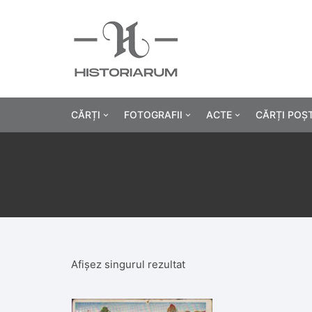
CĂRȚI
FOTOGRAFII
ACTE
CĂRȚI POȘ
Istorie
Fotografii civile
Diplome și certificat
Alte cărți știință
Fotografii militare
Permise, carnete, liv
Agricultur
Cărți religie
Hârtii cu antet
Industrie
Beletristică
Bănci, acțiuni și asig
Medicină/
Afișez singurul rezultat
Cărți pentru copii
Alte documente
Pedagogie