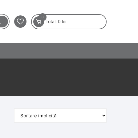
0
Total:
0
lei