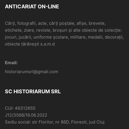
ANTICARIAT ON-LINE
Cărți, fotografii, acte, cărți poștale, afișe, brevete,
etichete, ziare, reviste, broșuri și alte obiecte de colecție:
jocuri, jucării, uniforme școlare, militare, medalii, decorații,
obiecte țărănești s.a.m.d
Email:
historiarumsrl@gmail.com
SC HISTORIARUM SRL
CUI: 46312655
J12/3568/16.06.2022
Sediu social: str Florilor, nr 86D, Floresti, jud Cluj