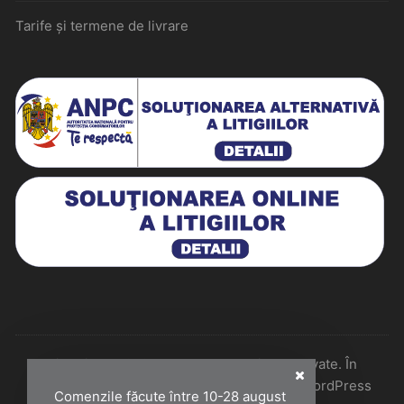
Tarife și termene de livrare
Historiarum 2026 - Toate drepturile rezervate. În
colaborare cu Perfect Pixel & Mentenanță WordPress
Comenzile făcute între 10-28 august