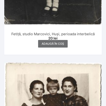
Fetiță, studio Marcovici, Huși, perioada interbelică
20
lei
ADAUGĂ ÎN COȘ