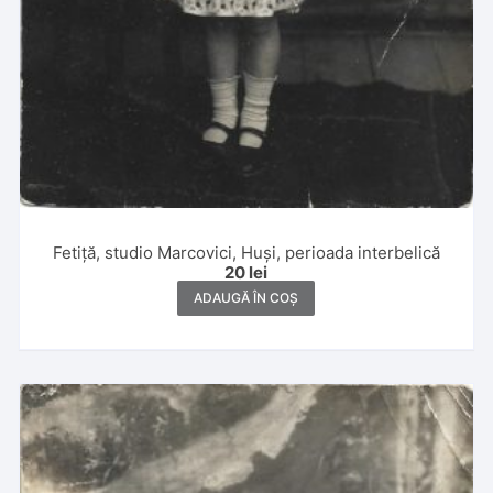
Fetiță, studio Marcovici, Huși, perioada interbelică
20
lei
ADAUGĂ ÎN COȘ