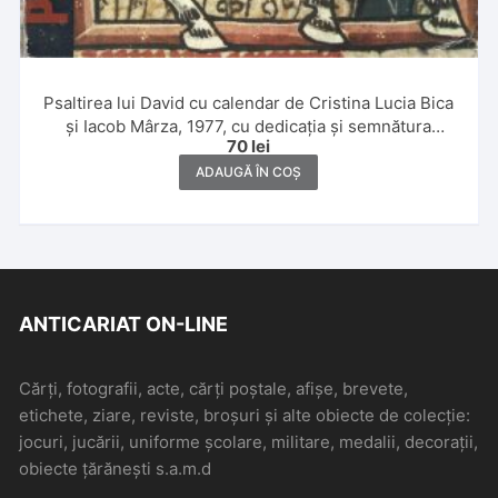
Psaltirea lui David cu calendar de Cristina Lucia Bica
și Iacob Mârza, 1977, cu dedicația și semnătura
70
lei
olografă a lui Tőkés László
ADAUGĂ ÎN COȘ
ANTICARIAT ON-LINE
Cărți, fotografii, acte, cărți poștale, afișe, brevete,
etichete, ziare, reviste, broșuri și alte obiecte de colecție:
jocuri, jucării, uniforme școlare, militare, medalii, decorații,
obiecte țărănești s.a.m.d