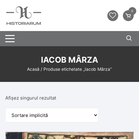
0
IACOB MÂRZA
Acasă
/ Produse etichetate „Iacob Mârza”
Afișez singurul rezultat