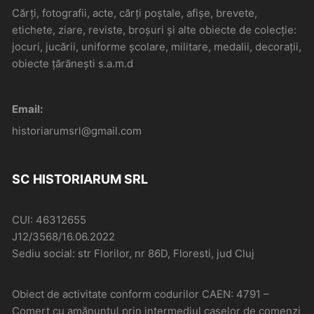
Cărți, fotografii, acte, cărți poștale, afișe, brevete,
etichete, ziare, reviste, broșuri și alte obiecte de colecție:
jocuri, jucării, uniforme școlare, militare, medalii, decorații,
obiecte țărănești s.a.m.d
Email:
historiarumsrl@gmail.com
SC HISTORIARUM SRL
CUI: 46312655
J12/3568/16.06.2022
Sediu social: str Florilor, nr 86D, Floresti, jud Cluj
Obiect de activitate conform codurilor CAEN: 4791 –
Comerţ cu amănuntul prin intermediul caselor de comenzi