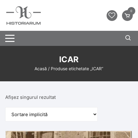
0
ICAR
Acasă
/ Produse etichetate „ICAR”
Afișez singurul rezultat