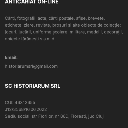
ANTICARIAT ON-LINE
Cărți, fotografii, acte, cărți poștale, afișe, brevete,
etichete, ziare, reviste, broșuri și alte obiecte de colecție:
jocuri, jucării, uniforme școlare, militare, medalii, decorații,
obiecte țărănești s.a.m.d
Email:
historiarumsrl@gmail.com
SC HISTORIARUM SRL
CUI: 46312655
J12/3568/16.06.2022
Sediu social: str Florilor, nr 86D, Floresti, jud Cluj