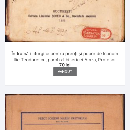
Îndrumări liturgice pentru preoți și popor de Iconom
Ilie Teodorescu, paroh al bisericei Amza, Profesor
70
lei
secundar și Director al Seminarului Nifon Mitropolitul,
carte aprobată în sesiunea din toamna anului 1922 de
VÂNDUT
Consistoriul Superior Bisericesc și de Sfântul Sinod
al Sfintei Biserici Ortodoxe Autocefale Române, 1923,
București