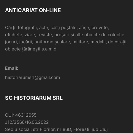
ANTICARIAT ON-LINE
Cărți, fotografii, acte, cărți poștale, afișe, brevete,
etichete, ziare, reviste, broșuri și alte obiecte de colecție:
jocuri, jucării, uniforme școlare, militare, medalii, decorații,
obiecte țărănești s.a.m.d
Email:
historiarumsrl@gmail.com
SC HISTORIARUM SRL
CUI: 46312655
J12/3568/16.06.2022
Sediu social: str Florilor, nr 86D, Floresti, jud Cluj