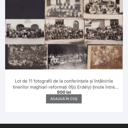
Lot de 11 fotografii de la conferințele și întâlnirile
tinerilor maghiari reformați (Ifjú Erdély) ținute între
900
lei
anii 1925-1936 în diferite localități din Transilvania
ADAUGĂ ÎN COȘ