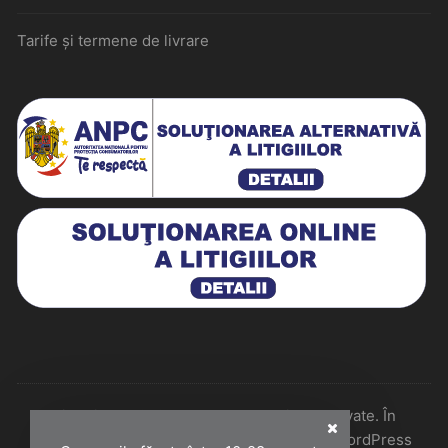
Tarife și termene de livrare
Historiarum 2026 - Toate drepturile rezervate. În
colaborare cu Perfect Pixel & Mentenanță WordPress