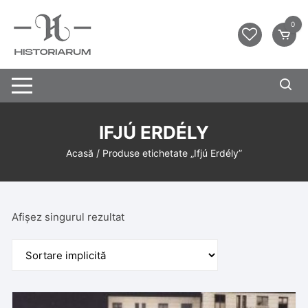
0
IFJÚ ERDÉLY
Acasă
/ Produse etichetate „Ifjú Erdély”
Afișez singurul rezultat