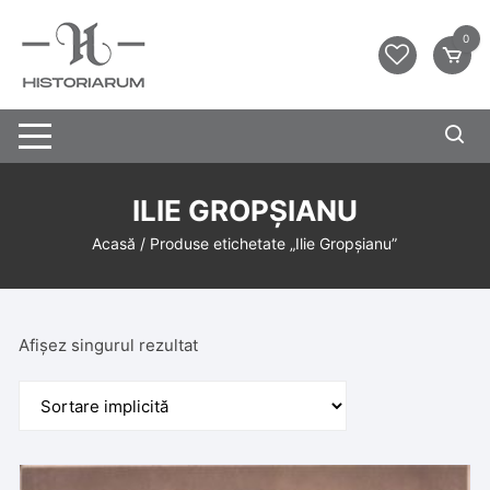
0
ILIE GROPȘIANU
Acasă
/ Produse etichetate „Ilie Gropșianu”
Afișez singurul rezultat