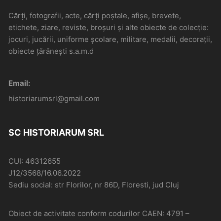
Cărți, fotografii, acte, cărți poștale, afișe, brevete,
etichete, ziare, reviste, broșuri și alte obiecte de colecție:
jocuri, jucării, uniforme școlare, militare, medalii, decorații,
obiecte țărănești s.a.m.d
Email:
historiarumsrl@gmail.com
SC HISTORIARUM SRL
CUI: 46312655
J12/3568/16.06.2022
Sediu social: str Florilor, nr 86D, Floresti, jud Cluj
Obiect de activitate conform codurilor CAEN: 4791 –