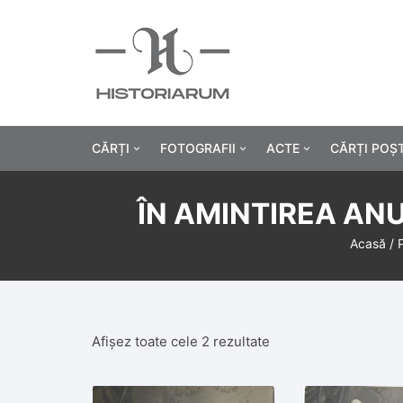
CĂRȚI
FOTOGRAFII
ACTE
CĂRȚI POȘ
Istorie
Fotografii civile
Diplome și certificat
ÎN AMINTIREA ANU
Alte cărți știință
Fotografii militare
Permise, carnete, liv
Agricultur
Acasă
/ 
Cărți religie
Hârtii cu antet
Industrie
Beletristică
Bănci, acțiuni și asig
Medicină/
Afișez toate cele 2 rezultate
Cărți pentru copii
Alte documente
Pedagogie