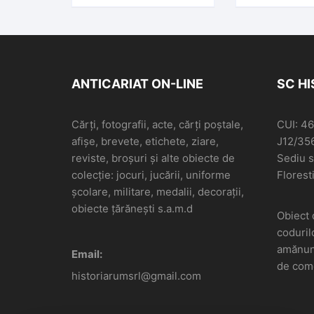
Siegmund Packer,
Iași-Slănic
ANTICARIAT ON-LINE
SC H
Cărți, fotografii, acte, cărți poștale,
CUI: 4
afișe, brevete, etichete, ziare,
J12/35
reviste, broșuri și alte obiecte de
Sediu so
colecție: jocuri, jucării, uniforme
Floresti
școlare, militare, medalii, decorații,
obiecte țărănești s.a.m.d
Obiect 
coduril
amănunt
Email:
de come
historiarumsrl@gmail.com