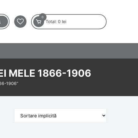
0
Total:
0
lei
EI MELE 1866-1906
1866-1906”