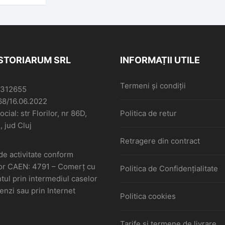
ISTORIARUM SRL
INFORMAȚII UTILE
Termeni și condiții
6312655
68/16.06.2022
cial: str Florilor, nr 86D,
Politica de retur
, jud Cluj
Retragere din contract
de activitate conform
or CAEN: 4791 – Comerţ cu
Politica de Confidențialitate
ul prin intermediul caselor
nzi sau prin Internet
Politica cookies
Tarife și termene de livrare