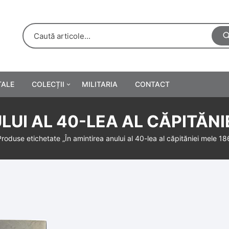
TALE
COLECȚII
MILITARIA
CONTACT
e
Personalități
LUI AL 40-LEA AL CĂPITĂNI
rete
ă
Reclame tipărite
Produse etichetate „În amintirea anului al 40-lea al căpităniei mele 
Afișe
urări
Farmacie
Calendare
/Manuale școlare
Medalii/Ordine/Decorații