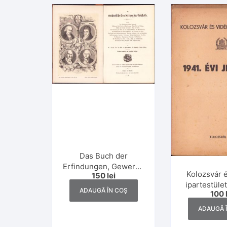
Das Buch der
Erfindungen, Gewerbe
Kolozsvár 
150
lei
und Industrien,
ipartestüle
volumul VI, 1879
ADAUGĂ ÎN COȘ
100
jelentés, 1
ADAUGĂ 