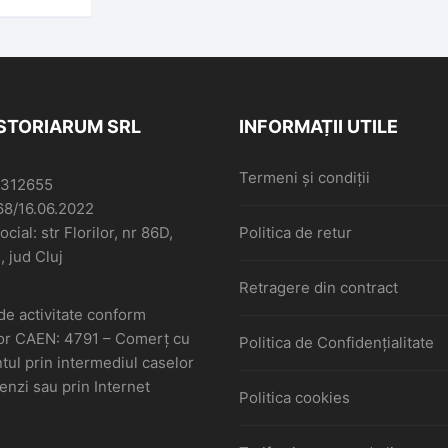
ISTORIARUM SRL
INFORMAȚII UTILE
Termeni și condiții
6312655
68/16.06.2022
cial: str Florilor, nr 86D,
Politica de retur
, jud Cluj
Retragere din contract
de activitate conform
or CAEN: 4791 – Comerţ cu
Politica de Confidențialitate
ul prin intermediul caselor
nzi sau prin Internet
Politica cookies