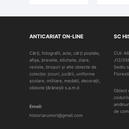
ANTICARIAT ON-LINE
SC H
Cărți, fotografii, acte, cărți poștale,
CUI: 4
afișe, brevete, etichete, ziare,
J12/35
reviste, broșuri și alte obiecte de
Sediu so
colecție: jocuri, jucării, uniforme
Floresti
școlare, militare, medalii, decorații,
obiecte țărănești s.a.m.d
Obiect 
coduril
amănunt
Email:
de come
historiarumsrl@gmail.com