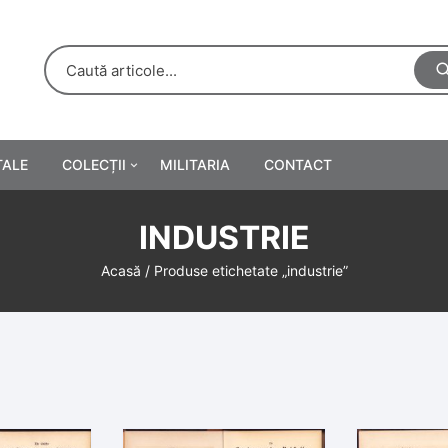
TALE
COLECȚII
MILITARIA
CONTACT
e
Personalități
INDUSTRIE
rete
ă
Reclame tipărite
Acasă
/ Produse etichetate „industrie”
Afișe
urări
Farmacie
Calendare
/Manuale școlare
Medalii/Ordine/Decorații