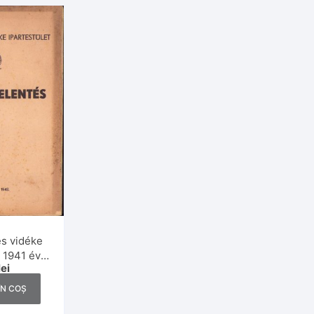
és vidéke
t 1941 évi
lei
942, Cluj
ÎN COȘ