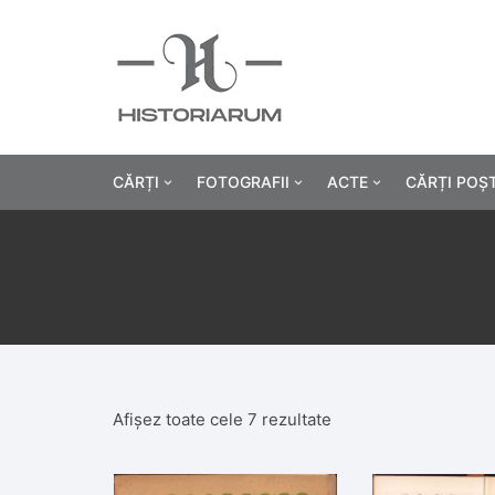
CĂRȚI
FOTOGRAFII
ACTE
CĂRȚI POȘ
Istorie
Fotografii civile
Diplome și certificat
Alte cărți știință
Fotografii militare
Permise, carnete, liv
Agricultur
Cărți religie
Hârtii cu antet
Industrie
Beletristică
Bănci, acțiuni și asig
Medicină/
Afișez toate cele 7 rezultate
Cărți pentru copii
Alte documente
Pedagogie