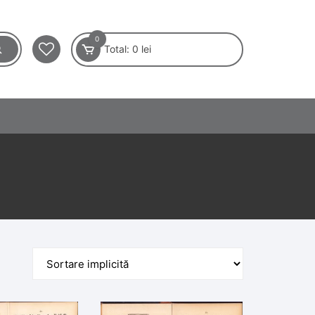
0
Total:
0
lei