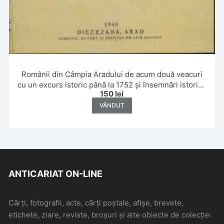
Românii din Câmpia Aradului de acum două veacuri
cu un excurs istoric până la 1752 și însemnări istorice
150
lei
politice ulterioare de Gheorghe Ciuhandu, 1940,
editura autorului, Arad
VÂNDUT
ANTICARIAT ON-LINE
Cărți, fotografii, acte, cărți poștale, afișe, brevete,
etichete, ziare, reviste, broșuri și alte obiecte de colecție: