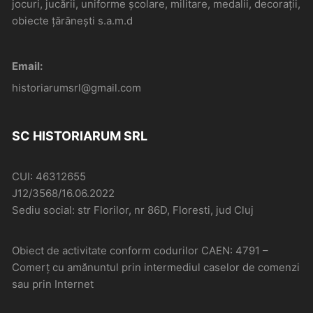
jocuri, jucării, uniforme școlare, militare, medalii, decorații,
obiecte țărănești s.a.m.d
Email:
historiarumsrl@gmail.com
SC HISTORIARUM SRL
CUI: 46312655
J12/3568/16.06.2022
Sediu social: str Florilor, nr 86D, Floresti, jud Cluj
Obiect de activitate conform codurilor CAEN: 4791 –
Comerţ cu amănuntul prin intermediul caselor de comenzi
sau prin Internet