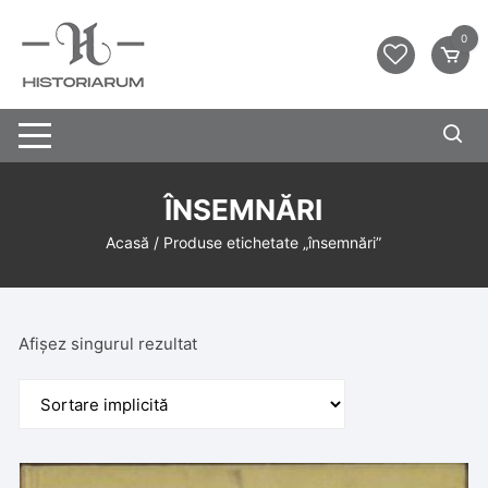
0
ÎNSEMNĂRI
Acasă
/ Produse etichetate „însemnări”
Afișez singurul rezultat