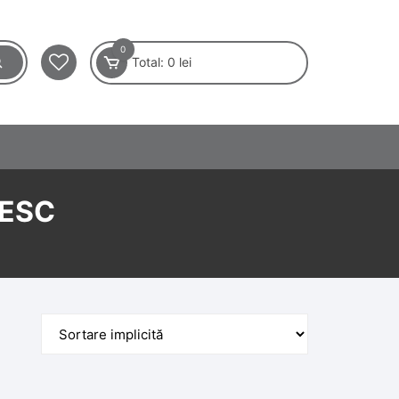
0
Total:
0
lei
NESC