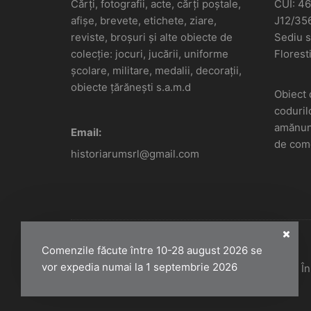
Cărți, fotografii, acte, cărți poștale,
CUI: 4
afișe, brevete, etichete, ziare,
J12/35
reviste, broșuri și alte obiecte de
Sediu so
colecție: jocuri, jucării, uniforme
Floresti
școlare, militare, medalii, decorații,
obiecte țărănești s.a.m.d
Obiect 
coduril
amănunt
Email:
de come
historiarumsrl@gmail.com
Comenzile făcute între 10-28 august 2026 se
vor expedia numai la 1 septembrie 2026
Historiarum 2026 - Toate drepturile rezervate. 