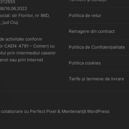
6312655
68/16.06.2022
cial: str Florilor, nr 86D,
Politica de retur
, jud Cluj
Retragere din contract
de activitate conform
or CAEN: 4791 – Comerţ cu
Politica de Confidențialitate
ul prin intermediul caselor
nzi sau prin Internet
Politica cookies
Tarife și termene de livrare
În colaborare cu Perfect Pixel & Mentenanță WordPress