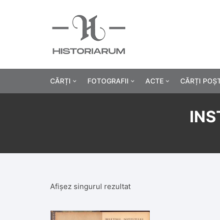
CĂRȚI
FOTOGRAFII
ACTE
CĂRȚI POȘ
Istorie
Fotografii civile
Diplome și certificat
INS
Alte cărți știință
Fotografii militare
Permise, carnete, liv
Agricultur
Cărți religie
Hârtii cu antet
Industrie
Beletristică
Bănci, acțiuni și asig
Medicină/
Afișez singurul rezultat
Cărți pentru copii
Alte documente
Pedagogie