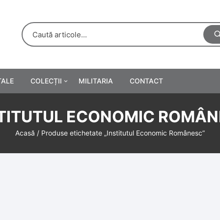
TALE
COLECȚII
MILITARIA
CONTACT
e
Personalități
TITUTUL ECONOMIC ROMÂ
rete
ă
Reclame tipărite
Acasă
/ Produse etichetate „Institutul Economic Românesc”
Afișe
urări
Farmacie
Calendare
/Manuale școlare
Medalii/Ordine/Decorații