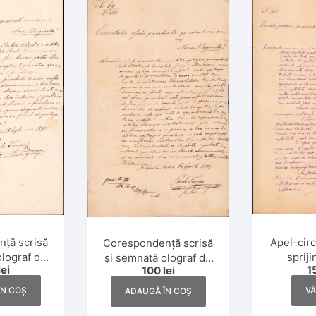
idice
imba engleză
Artă
imba franceză
Jucării
imba germană
mba italiană
mba latină
imba maghiară
mba rusă
Apel-circ
ță scrisă
Corespondență scrisă
spriji
olograf de
și semnată olograf de
1
lei
100
lei
înființat
mpea,
Paul Tempea,
naționa
 școlilor
inspector al școlilor
V
ÎN COȘ
ADAUGĂ ÎN COȘ
Timiș
e ortodoxe
confesionale ortodoxe