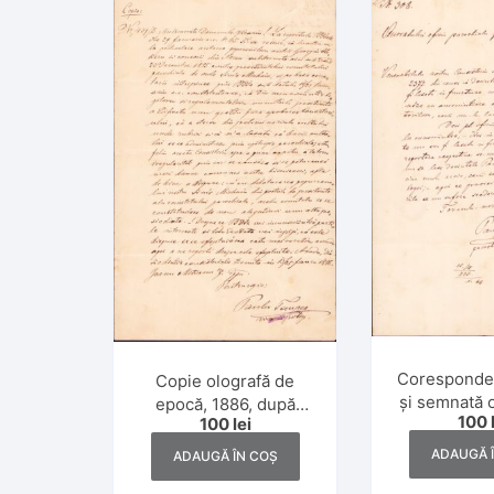
Cărți în limbi străine
Hărți
Științe jur
Cărți în l
Reviste și ziare
Altele
Cărți în l
Cărți în l
Cărți în li
Cărți în li
Cărți în l
Cărți în li
Coresponden
Copie olografă de
și semnată 
epocă, 1886, după
100
100
lei
Paul Te
decizia episcopului
inspector al
Ioan Mețianu de a
ADAUGĂ 
ADAUGĂ ÎN COȘ
confesional
destitui un președinte