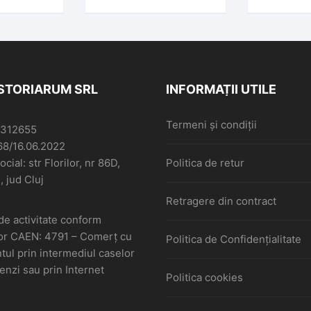
prote
irector al
românești, director al
episco
 Teologic
Institutului Teologic
Mețianu și
din Arad,
Pedagogic din Arad,
Mocioni
ată poștal
1884, circulată poștal
semnat 
emia Mare,
Mocrin, Teremia Mare
vicar pr
yörgy și
și Begaszentgyörgy
Tempea,
cu Mare
ISTORIARUM SRL
INFORMAȚII UTILE
Institut
Pedagogi
Termeni și condiții
6312655
68/16.06.2022
cial: str Florilor, nr 86D,
Politica de retur
, jud Cluj
Retragere din contract
de activitate conform
or CAEN: 4791 – Comerţ cu
Politica de Confidențialitate
ul prin intermediul caselor
nzi sau prin Internet
Politica cookies