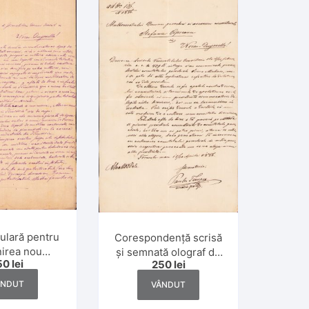
ulară pentru
Corespondență scrisă
nirea nou
și semnată olograf de
50
lei
250
lei
ului Alumneu
Paul Tempea, lot de 6
l român din
scrisori, 1886-1887,
ÂNDUT
VÂNDUT
oara sub
inspector al școlilor