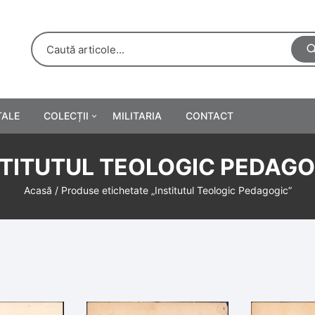
TALE
COLECȚII
MILITARIA
CONTACT
e
Personalități
STITUTUL TEOLOGIC PEDAGO
rete
ă
Reclame tipărite
Acasă
/ Produse etichetate „Institutul Teologic Pedagogic”
Afișe
urări
Farmacie
Calendare
/Manuale școlare
Medalii/Ordine/Decorații