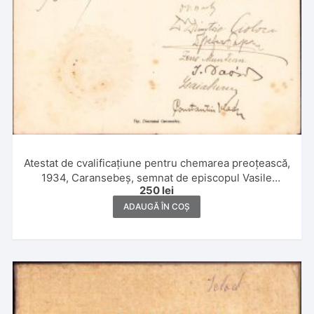
Atestat de cvalificațiune pentru chemarea preoțească,
1934, Caransebeș, semnat de episcopul Vasile
250
lei
Lăzăreanu al Caransebeșului, ulterior mitropolit și de
iluștrii profesori ai Institutului Teologic din
ADAUGĂ ÎN COȘ
Caransebeș, dr V Barbu, dr Dimitrie Cioloca, dr Ștefan
Pop, Zeno Munteanu, Ioan David, Isaia Suru și
Constantin Vladu, manu propria în cazul tuturor, cu
sigiliul Episcopiei greco-ortodoxe române a
Caransebeșului, aplicat ca timbru sec