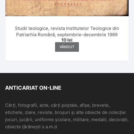
Studii teologice, revista Institutelor Teologice din
Patriarhia Română, septembrie-decembrie 1989
10
lei
VÂNDUT
ANTICARIAT ON-LINE
Cărți, fotografii, acte, cărți poștale, afișe, brevete,
etichete, ziare, reviste, broșuri și alte obiecte de colecție:
jocuri, jucării, uniforme școlare, militare, medalii, decorații,
obiecte țărănești s.a.m.d