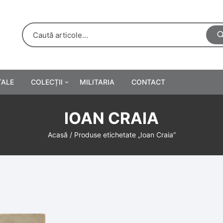
TALE
COLECȚII
MILITARIA
CONTACT
e
Personalități
IOAN CRAIA
rete
ă
Reclame tipărite
Acasă
/ Produse etichetate „Ioan Craia”
Afișe
urări
Farmacie
Calendare
/Manuale școlare
Medalii/Ordine/Decorații