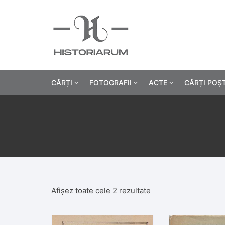
CĂRȚI
FOTOGRAFII
ACTE
CĂRȚI POȘ
Istorie
Fotografii civile
Diplome și certificat
Alte cărți știință
Fotografii militare
Permise, carnete, liv
Agricultur
Cărți religie
Hârtii cu antet
Industrie
Beletristică
Bănci, acțiuni și asig
Medicină/
Afișez toate cele 2 rezultate
Cărți pentru copii
Alte documente
Pedagogie