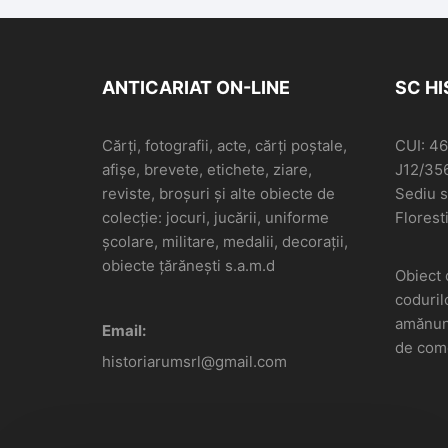
Generalul Traian Doda
– dr Ioan Sâ
– dr Ioan Sârbu – Ioan
Craia – Dav
Craia – David Șuta –
Jertfa Rud
Jertfa Rudăriei în
războiul mon
ANTICARIAT ON-LINE
SC H
războiul mondial – și –
Monumentul 
Monumentul Eroilor de
pr Coriola
pr Coriolan Buracu,
1932, Edit
Cărți, fotografii, acte, cărți poștale,
CUI: 4
1932, Editura Astra
afișe, brevete, etichete, ziare,
J12/35
reviste, broșuri și alte obiecte de
Sediu so
colecție: jocuri, jucării, uniforme
Floresti
școlare, militare, medalii, decorații,
obiecte țărănești s.a.m.d
Obiect 
coduril
amănunt
Email:
de come
historiarumsrl@gmail.com