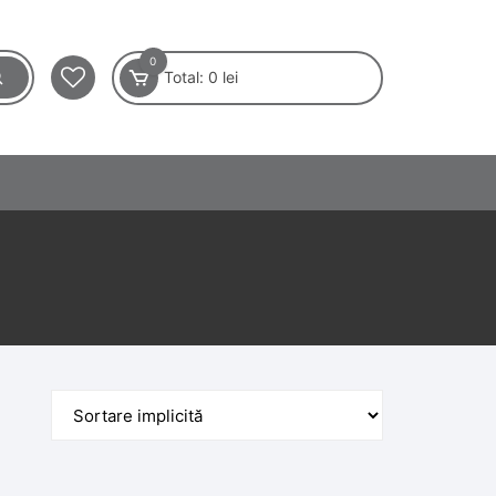
0
Total:
0
lei