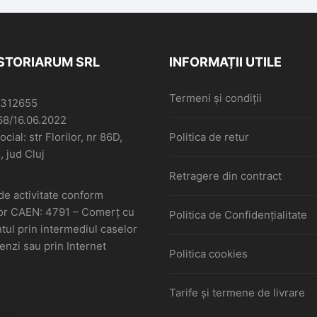
rbu – Ioan
id Șuta –
ăriei în
dial – și –
ISTORIARUM SRL
INFORMAȚII UTILE
Eroilor de
n Buracu,
Termeni și condiții
ura Astra
6312655
68/16.06.2022
cial: str Florilor, nr 86D,
Politica de retur
, jud Cluj
Retragere din contract
de activitate conform
or CAEN: 4791 – Comerţ cu
Politica de Confidențialitate
ul prin intermediul caselor
nzi sau prin Internet
Politica cookies
Tarife și termene de livrare