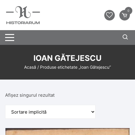
0
IOAN GĂTEJESCU
Acasă
/ Produse etichetate „Ioan Gătejescu”
Afișez singurul rezultat