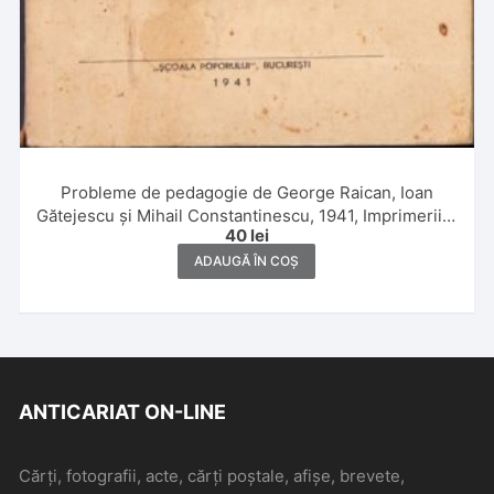
Probleme de pedagogie de George Raican, Ioan
Gătejescu și Mihail Constantinescu, 1941, Imprimeriile
40
lei
Cooperativei Școala Poporului, București
ADAUGĂ ÎN COȘ
ANTICARIAT ON-LINE
Cărți, fotografii, acte, cărți poștale, afișe, brevete,