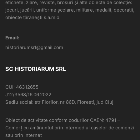
etichete, ziare, reviste, broșuri și alte obiecte de colecție:
jocuri, jucării, uniforme școlare, militare, medalii, decorații,
obiecte țărănești s.a.m.d
Email:
historiarumsrl@gmail.com
SC HISTORIARUM SRL
CUI: 46312655
J12/3568/16.06.2022
Sediu social: str Florilor, nr 86D, Floresti, jud Cluj
Obiect de activitate conform codurilor CAEN: 4791 –
Comerţ cu amănuntul prin intermediul caselor de comenzi
sau prin Internet