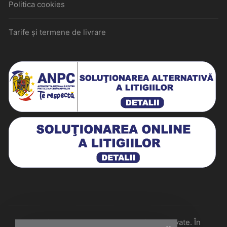
Politica cookies
Tarife și termene de livrare
Historiarum 2026 - Toate drepturile rezervate. În