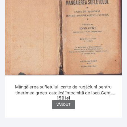
Mângăierea sufletului, carte de rugăciuni pentru
tinerimea greco-catolică întocmită de Ioan Genț,
150
lei
protopop gr cat în Oradea Mare, 1912, Oradea
VÂNDUT