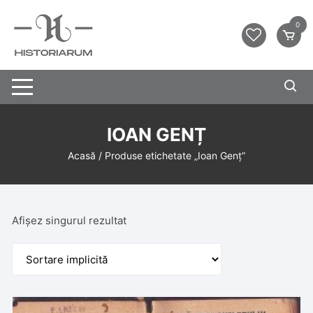
0
IOAN GENȚ
Acasă
/ Produse etichetate „Ioan Genț”
Afișez singurul rezultat