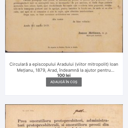
Circulară a episcopului Aradului (viitor mitropolit) Ioan
Mețianu, 1879, Arad, îndeamnă la ajutor pentru
100
lei
locuitorii din Seghedin afectați de mari inundații
ADAUGĂ ÎN COȘ