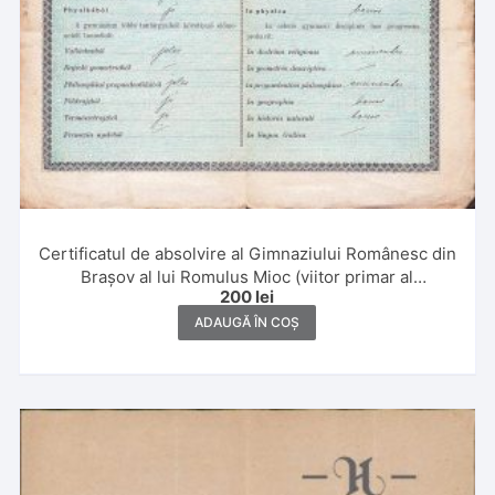
Certificatul de absolvire al Gimnaziului Românesc din
Brașov al lui Romulus Mioc (viitor primar al
200
lei
Petroșanilor și prefect al județului Hunedoara), 1904,
semnat olograf de personalități – mitropolitul Ioan
ADAUGĂ ÎN COȘ
Mețianu al Ardealului, Ioan Bunea, Virgil Onițiu,
Nicolae Sulică, Ioan Petrovici, Dionisie Făgărășanu