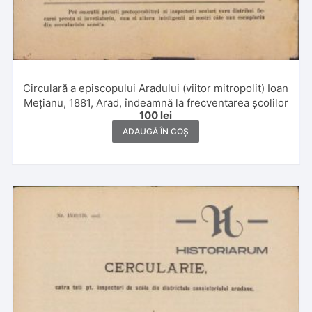
Circulară a episcopului Aradului (viitor mitropolit) Ioan
Mețianu, 1881, Arad, îndeamnă la frecventarea școlilor
100
lei
ADAUGĂ ÎN COȘ