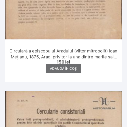
Circulară a episcopului Aradului (viitor mitropolit) Ioan
Mețianu, 1875, Arad, privitor la una dintre marile sale
150
lei
realizări, ridicarea clădirii Institutului Pedagogic
Teologic Român din Arad
ADAUGĂ ÎN COȘ