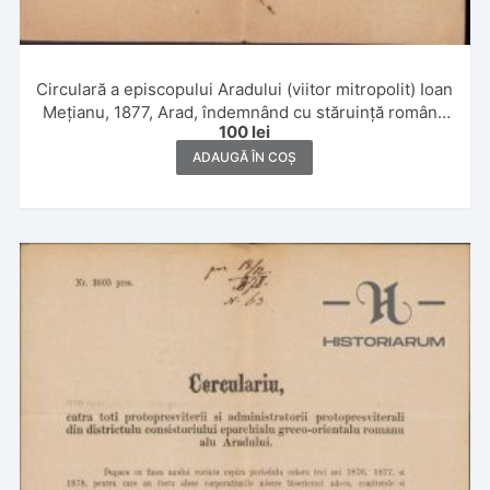
Circulară a episcopului Aradului (viitor mitropolit) Ioan
Mețianu, 1877, Arad, îndemnând cu stăruință românii
100
lei
să își trimită copiii la școală, ca singura cale către
progres
ADAUGĂ ÎN COȘ