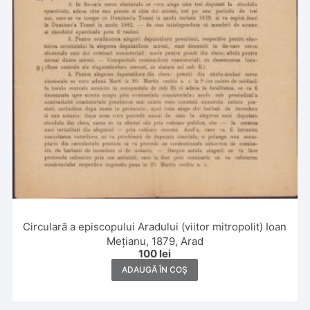
Circulară a episcopului Aradului (viitor mitropolit) Ioan
Mețianu, 1879, Arad
100
lei
ADAUGĂ ÎN COȘ