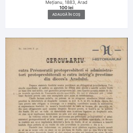
Mețianu, 1883, Arad
100
lei
ADAUGĂ ÎN COȘ