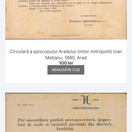
Circulară a episcopului Aradului (viitor mitropolit) Ioan
Mețianu, 1880, Arad
100
lei
ADAUGĂ ÎN COȘ