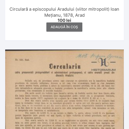
Circulară a episcopului Aradului (viitor mitropolit) Ioan
Mețianu, 1878, Arad
100
lei
ADAUGĂ ÎN COȘ