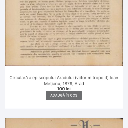
Circulară a episcopului Aradului (viitor mitropolit) Ioan
Mețianu, 1879, Arad
100
lei
ADAUGĂ ÎN COȘ