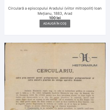
Circulară a episcopului Aradului (viitor mitropolit) Ioan
Mețianu, 1883, Arad
100
lei
ADAUGĂ ÎN COȘ