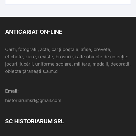
ANTICARIAT ON-LINE
Cărți, fotografii, acte, cărți poștale, afișe, brevete,
etichete, ziare, reviste, broșuri și alte obiecte de colecție:
jocuri, jucării, uniforme școlare, militare, medalii, decorații,
obiecte țărănești s.a.m.d
Email:
historiarumsrl@gmail.com
SC HISTORIARUM SRL