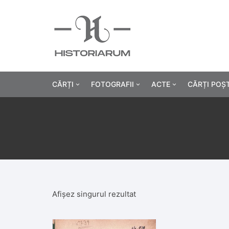
CĂRȚI
FOTOGRAFII
ACTE
CĂRȚI POȘ
Istorie
Fotografii civile
Diplome și certificat
Alte cărți știință
Fotografii militare
Permise, carnete, liv
Agricultur
Cărți religie
Hârtii cu antet
Industrie
Beletristică
Bănci, acțiuni și asig
Medicină/
Afișez singurul rezultat
Cărți pentru copii
Alte documente
Pedagogie