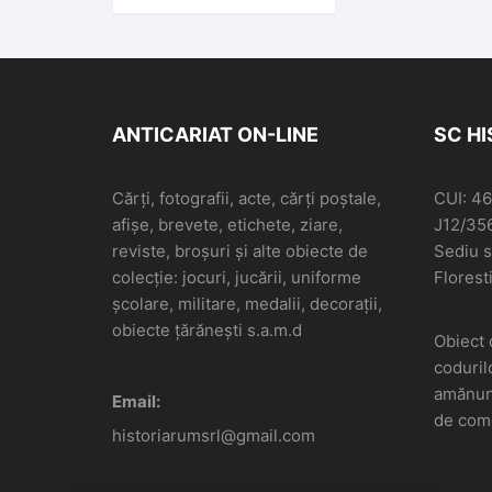
ambe secse de Ioan
Popea, profesor la
Gimnasiul gr-or din
Brașov, 1890, Editura
Librăriei Nicolae
ANTICARIAT ON-LINE
SC H
Ciurcu, Brașov
Cărți, fotografii, acte, cărți poștale,
CUI: 4
afișe, brevete, etichete, ziare,
J12/35
reviste, broșuri și alte obiecte de
Sediu so
colecție: jocuri, jucării, uniforme
Floresti
școlare, militare, medalii, decorații,
obiecte țărănești s.a.m.d
Obiect 
coduril
amănunt
Email:
de come
historiarumsrl@gmail.com