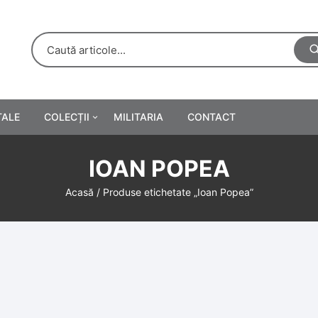
TALE
COLECȚII
MILITARIA
CONTACT
e
Personalități
IOAN POPEA
rete
ă
Reclame tipărite
Acasă
/ Produse etichetate „Ioan Popea”
Afișe
urări
Farmacie
Calendare
/Manuale școlare
Medalii/Ordine/Decorații