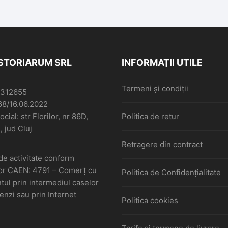
ISTORIARUM SRL
INFORMAȚII UTILE
Termeni și condiții
6312655
68/16.06.2022
cial: str Florilor, nr 86D,
Politica de retur
, jud Cluj
Retragere din contract
de activitate conform
or CAEN: 4791 – Comerţ cu
Politica de Confidențialitate
ul prin intermediul caselor
nzi sau prin Internet
Politica cookies