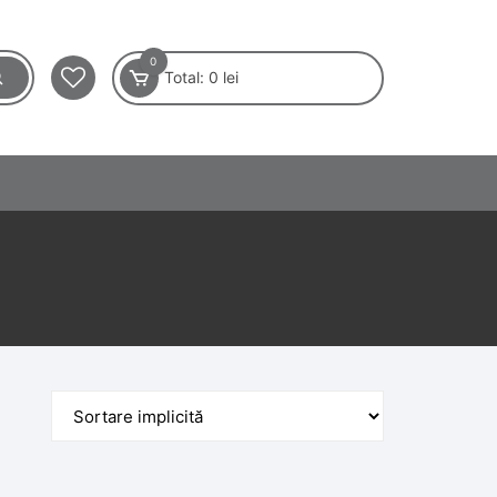
0
Total:
0
lei