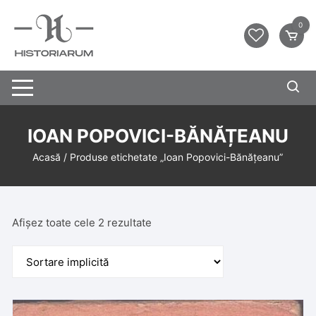
0
IOAN POPOVICI-BĂNĂȚEANU
Acasă
/ Produse etichetate „Ioan Popovici-Bănățeanu”
Afișez toate cele 2 rezultate