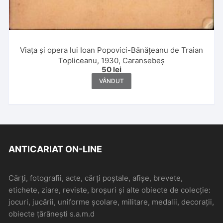
Viața și opera lui Ioan Popovici-Bănățeanu de Traian
Topliceanu, 1930, Caransebeș
50
lei
VÂNDUT
ANTICARIAT ON-LINE
Cărți, fotografii, acte, cărți poștale, afișe, brevete,
etichete, ziare, reviste, broșuri și alte obiecte de colecție:
jocuri, jucării, uniforme școlare, militare, medalii, decorații,
obiecte țărănești s.a.m.d