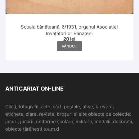
Școala bănățeană, 6/1931, organul Asociației
Învățătorilor Bănățeni
20
lei
VÂNDUT
ANTICARIAT ON-LINE
Cărți, fotografii, acte, cărți poștale, afișe, brevete,
etichete, ziare, reviste, broșuri și alte obiecte de colecție:
jocuri, jucării, uniforme școlare, militare, medalii, decorații,
obiecte țărănești s.a.m.d