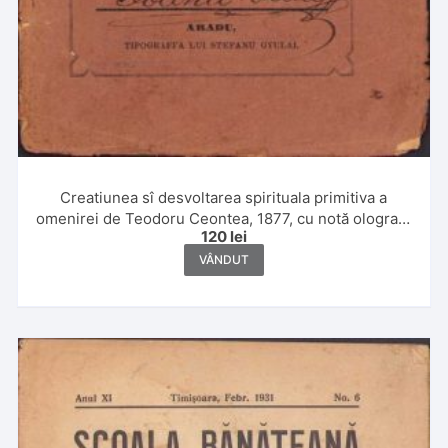
Creatiunea sî desvoltarea spirituala primitiva a
omenirei de Teodoru Ceontea, 1877, cu notă olografă
120
lei
Ioan Vidu, Arad, Tipografia lui Stefanu Gyulai
VÂNDUT