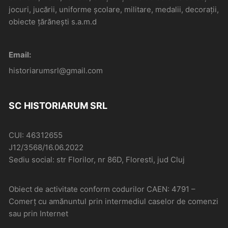
jocuri, jucării, uniforme școlare, militare, medalii, decorații,
obiecte țărănești s.a.m.d
Email:
historiarumsrl@gmail.com
SC HISTORIARUM SRL
CUI: 46312655
J12/3568/16.06.2022
Sediu social: str Florilor, nr 86D, Floresti, jud Cluj
Obiect de activitate conform codurilor CAEN: 4791 –
Comerţ cu amănuntul prin intermediul caselor de comenzi
sau prin Internet