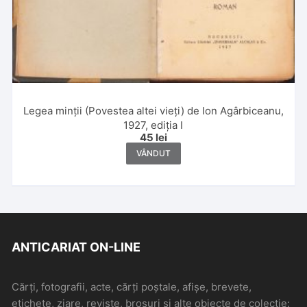
Legea minții (Povestea altei vieți) de Ion Agârbiceanu,
1927, ediția I
45
lei
VÂNDUT
ANTICARIAT ON-LINE
Cărți, fotografii, acte, cărți poștale, afișe, brevete,
etichete, ziare, reviste, broșuri și alte obiecte de colecție: