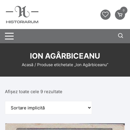
0
ION AGÂRBICEANU
Acasă
/ Produse etichetate „Ion Agârbiceanu”
Afișez toate cele 9 rezultate