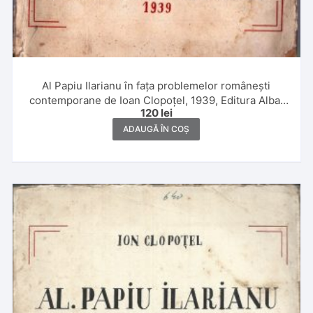
Al Papiu Ilarianu în fața problemelor românești
contemporane de Ioan Clopoțel, 1939, Editura Alba,
120
lei
Alba Iulia
ADAUGĂ ÎN COȘ