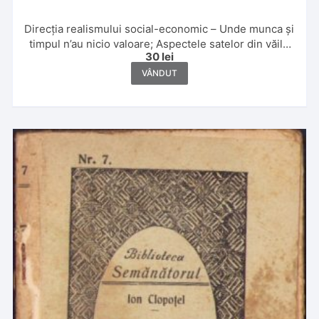
Direcția realismului social-economic – Unde munca și
timpul n’au nicio valoare; Aspectele satelor din văile
30
lei
Crișului Alb și Arieșului; Anchetele sociografice și
concluziunile practice; Necesitatea monografiilor
VÂNDUT
regionale; Problema moților de Ion Clopoțel, 1926,
Cluj