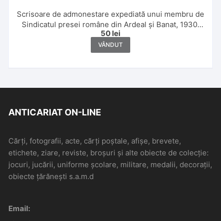
Scrisoare de admonestare expediată unui membru de
Sindicatul presei române din Ardeal și Banat, 1930,
50
lei
semnată manu propria de Ion Clopoțel
VÂNDUT
ANTICARIAT ON-LINE
Cărți, fotografii, acte, cărți poștale, afișe, brevete,
etichete, ziare, reviste, broșuri și alte obiecte de colecție:
jocuri, jucării, uniforme școlare, militare, medalii, decorații,
obiecte țărănești s.a.m.d
Email: