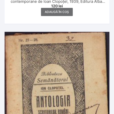
contemporane de Ioan Clopoțel, 1939, Editura Alba,
120
lei
Alba Iulia
ADAUGĂ ÎN COȘ