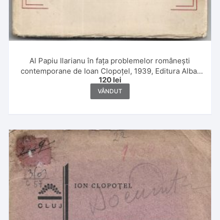
Al Papiu Ilarianu în fața problemelor românești
contemporane de Ioan Clopoțel, 1939, Editura Alba,
120
lei
Alba Iulia
VÂNDUT