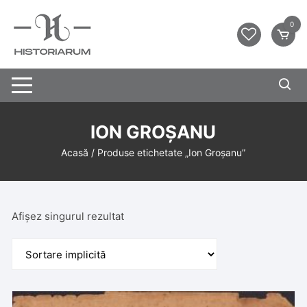
0
ION GROȘANU
Acasă
/ Produse etichetate „Ion Groșanu”
Afișez singurul rezultat