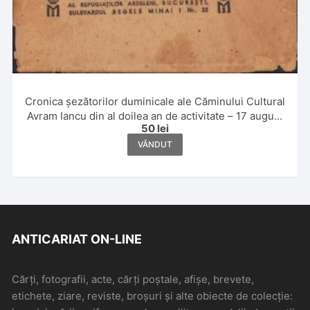
Cronica șezătorilor duminicale ale Căminului Cultural
Avram Iancu din al doilea an de activitate – 17 august
50
lei
1942 – 17 august 1943 de Ion Groșanu, fără an
VÂNDUT
ANTICARIAT ON-LINE
Cărți, fotografii, acte, cărți poștale, afișe, brevete,
etichete, ziare, reviste, broșuri și alte obiecte de colecție: