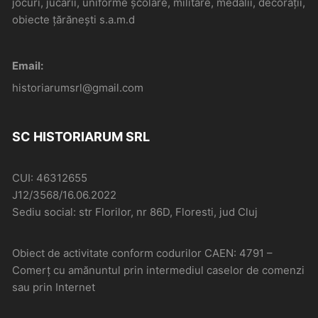
jocuri, jucării, uniforme școlare, militare, medalii, decorații,
obiecte țărănești s.a.m.d
Email:
historiarumsrl@gmail.com
SC HISTORIARUM SRL
CUI: 46312655
J12/3568/16.06.2022
Sediu social: str Florilor, nr 86D, Floresti, jud Cluj
Obiect de activitate conform codurilor CAEN: 4791 –
Comerţ cu amănuntul prin intermediul caselor de comenzi
sau prin Internet