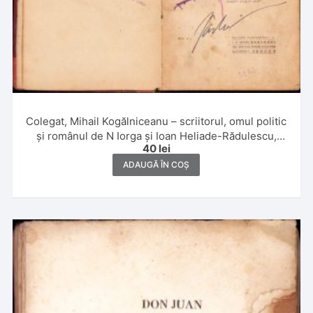
Colegat, Mihail Kogălniceanu – scriitorul, omul politic
și românul de N Iorga și Ioan Heliade-Rădulescu,
40
lei
Începuturile filosofiei și sociologiei române de G D
Scraba
ADAUGĂ ÎN COȘ