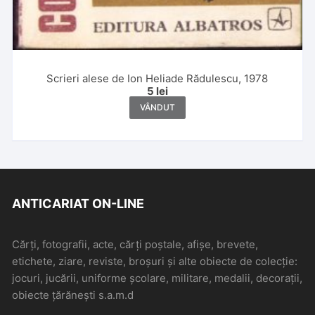
Scrieri alese de Ion Heliade Rădulescu, 1978
5
lei
VÂNDUT
ANTICARIAT ON-LINE
Cărți, fotografii, acte, cărți poștale, afișe, brevete,
etichete, ziare, reviste, broșuri și alte obiecte de colecție:
jocuri, jucării, uniforme școlare, militare, medalii, decorații,
obiecte țărănești s.a.m.d