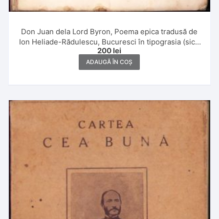
Don Juan dela Lord Byron, Poema epica tradusă de
Ion Heliade-Rădulescu, Bucuresci în tipograsia (sic!)
200
lei
lui Eliade, 1847, alfabet de tranziție
ADAUGĂ ÎN COȘ