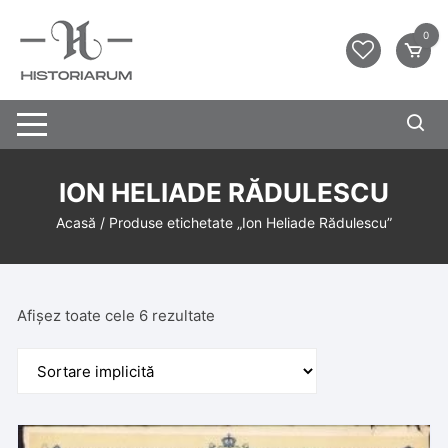
0
ION HELIADE RĂDULESCU
Acasă
/ Produse etichetate „Ion Heliade Rădulescu”
Afișez toate cele 6 rezultate