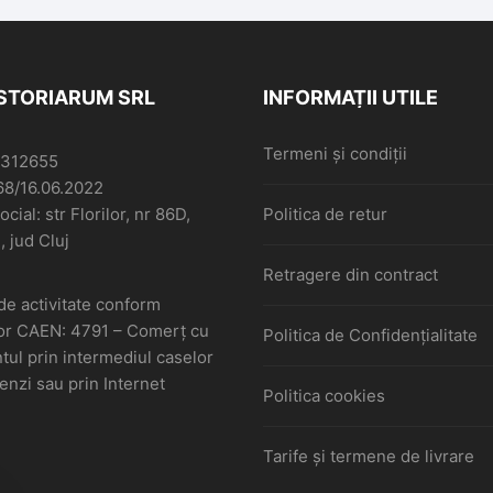
ISTORIARUM SRL
INFORMAȚII UTILE
Termeni și condiții
6312655
68/16.06.2022
cial: str Florilor, nr 86D,
Politica de retur
, jud Cluj
Retragere din contract
de activitate conform
or CAEN: 4791 – Comerţ cu
Politica de Confidențialitate
ul prin intermediul caselor
nzi sau prin Internet
Politica cookies
Tarife și termene de livrare