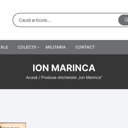
TALE
COLECȚII
MILITARIA
CONTACT
e
Personalități
ION MARINCA
rete
ă
Reclame tipărite
Acasă
/ Produse etichetate „Ion Marinca”
Afișe
urări
Farmacie
Calendare
/Manuale școlare
Medalii/Ordine/Decorații