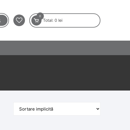
0
Total:
0
lei