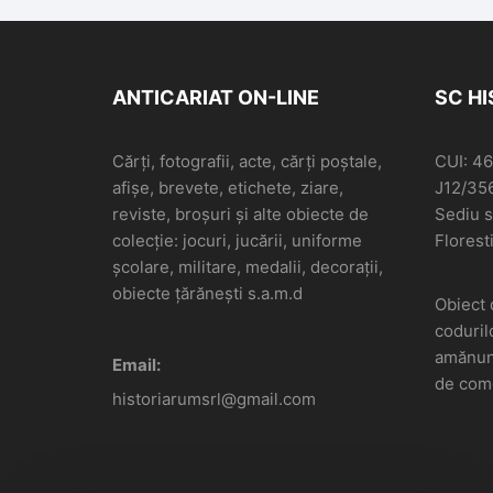
ANTICARIAT ON-LINE
SC H
Cărți, fotografii, acte, cărți poștale,
CUI: 4
afișe, brevete, etichete, ziare,
J12/35
reviste, broșuri și alte obiecte de
Sediu so
colecție: jocuri, jucării, uniforme
Floresti
școlare, militare, medalii, decorații,
obiecte țărănești s.a.m.d
Obiect 
coduril
amănunt
Email:
de come
historiarumsrl@gmail.com