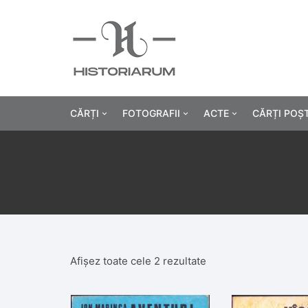
CĂRȚI
FOTOGRAFII
ACTE
CĂRȚI POȘ
Istorie
Fotografii civile
Diplome și certificat
Alte cărți știință
Fotografii militare
Permise, carnete, liv
Agricultur
Cărți religie
Hârtii cu antet
Industrie
Beletristică
Bănci, acțiuni și asig
Medicină/
Afișez toate cele 2 rezultate
Cărți pentru copii
Alte documente
Pedagogie