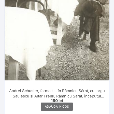
Andrei Schuster, farmacist în Râmnicu Sărat, cu Iorgu
Săulescu și Altăr Frenk, Râmnicu Sărat, începutul
150
lei
secolului al XX-lea
ADAUGĂ ÎN COȘ