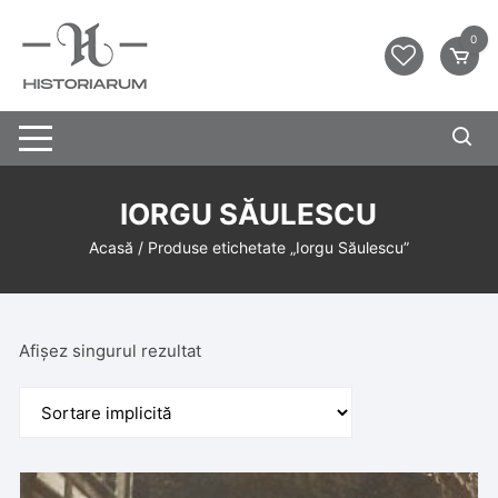
0
IORGU SĂULESCU
Acasă
/ Produse etichetate „Iorgu Săulescu”
Afișez singurul rezultat