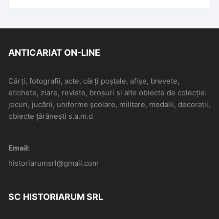
ANTICARIAT ON-LINE
Cărți, fotografii, acte, cărți poștale, afișe, brevete,
etichete, ziare, reviste, broșuri și alte obiecte de colecție:
jocuri, jucării, uniforme școlare, militare, medalii, decorații,
obiecte țărănești s.a.m.d
Email:
historiarumsrl@gmail.com
SC HISTORIARUM SRL