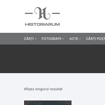
CĂRȚI
FOTOGRAFII
ACTE
CĂRȚI POȘ
Istorie
Fotografii civile
Diplome și certificat
Alte cărți știință
Fotografii militare
Permise, carnete, liv
Agricultur
Cărți religie
Hârtii cu antet
Industrie
Beletristică
Bănci, acțiuni și asig
Medicină/
Afișez singurul rezultat
Cărți pentru copii
Alte documente
Pedagogie