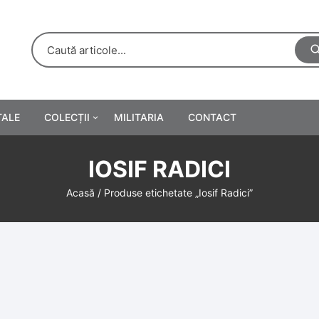
TALE
COLECȚII
MILITARIA
CONTACT
e
Personalități
IOSIF RADICI
rete
ă
Reclame tipărite
Acasă
/ Produse etichetate „Iosif Radici”
Afișe
urări
Farmacie
Calendare
/Manuale școlare
Medalii/Ordine/Decorații