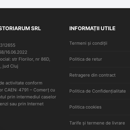
ISTORIARUM SRL
INFORMAȚII UTILE
Termeni și condiții
6312655
68/16.06.2022
cial: str Florilor, nr 86D,
Politica de retur
, jud Cluj
Retragere din contract
de activitate conform
or CAEN: 4791 – Comerţ cu
Politica de Confidențialitate
ul prin intermediul caselor
nzi sau prin Internet
Politica cookies
Tarife și termene de livrare