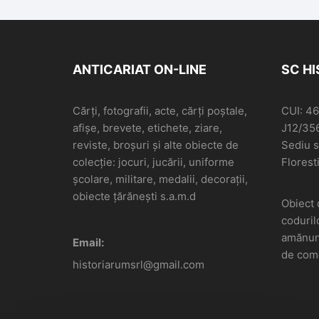
Metropolit a
Karlovițului, precum și
a Preasfințitei Țezaro-
Crăieștii și
ANTICARIAT ON-LINE
SC H
Apostoliceștii
Maestatei Sale a
Statului din lontru
Cărți, fotografii, acte, cărți poștale,
CUI: 4
consiliar, Lucrate de
afișe, brevete, etichete, ziare,
J12/35
Ioann Pap, 1847, Buda
reviste, broșuri și alte obiecte de
Sediu so
colecție: jocuri, jucării, uniforme
Floresti
școlare, militare, medalii, decorații,
obiecte țărănești s.a.m.d
Obiect 
coduril
amănunt
Email:
de come
historiarumsrl@gmail.com