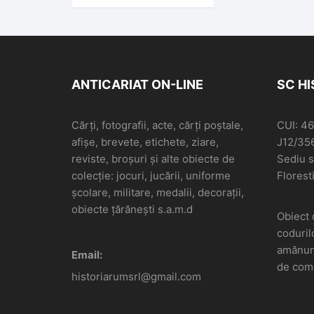
fivérek
ANTICARIAT ON-LINE
SC H
Cărți, fotografii, acte, cărți poștale,
CUI: 4
afișe, brevete, etichete, ziare,
J12/35
reviste, broșuri și alte obiecte de
Sediu so
colecție: jocuri, jucării, uniforme
Floresti
școlare, militare, medalii, decorații,
obiecte țărănești s.a.m.d
Obiect 
coduril
amănunt
Email:
de come
historiarumsrl@gmail.com