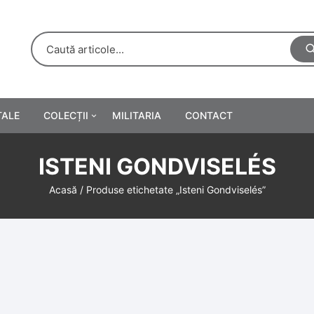
TALE
COLECȚII
MILITARIA
CONTACT
e
Personalități
ISTENI GONDVISELÉS
rete
ă
Reclame tipărite
Acasă
/ Produse etichetate „Isteni Gondviselés”
Afișe
urări
Farmacie
Calendare
/Manuale școlare
Medalii/Ordine/Decorații