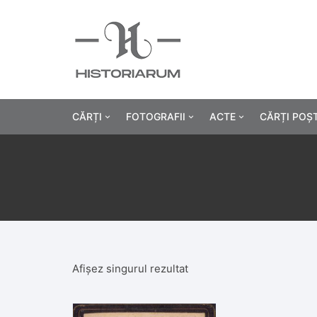
CĂRȚI
FOTOGRAFII
ACTE
CĂRȚI POȘ
Istorie
Fotografii civile
Diplome și certificat
Alte cărți știință
Fotografii militare
Permise, carnete, liv
Agricultur
Cărți religie
Hârtii cu antet
Industrie
Beletristică
Bănci, acțiuni și asig
Medicină/
Afișez singurul rezultat
Cărți pentru copii
Alte documente
Pedagogie