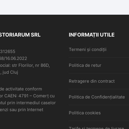
ISTORIARUM SRL
INFORMAȚII UTILE
Termeni și condiții
6312655
68/16.06.2022
cial: str Florilor, nr 86D,
Politica de retur
, jud Cluj
Retragere din contract
de activitate conform
or CAEN: 4791 – Comerţ cu
Politica de Confidențialitate
ul prin intermediul caselor
nzi sau prin Internet
Politica cookies
Tarife și termene de livrare