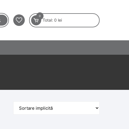
0
Total:
0
lei