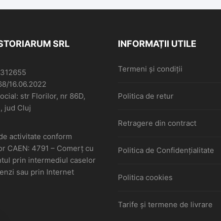
ISTORIARUM SRL
INFORMAȚII UTILE
Termeni și condiții
6312655
68/16.06.2022
cial: str Florilor, nr 86D,
Politica de retur
, jud Cluj
Retragere din contract
de activitate conform
or CAEN: 4791 – Comerţ cu
Politica de Confidențialitate
ul prin intermediul caselor
nzi sau prin Internet
Politica cookies
Tarife și termene de livrare