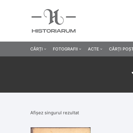
CĂRȚI
FOTOGRAFII
ACTE
CĂRȚI POȘ
Istorie
Fotografii civile
Diplome și certificat
Alte cărți știință
Fotografii militare
Permise, carnete, liv
Agricultur
Cărți religie
Hârtii cu antet
Industrie
Beletristică
Bănci, acțiuni și asig
Medicină/
Afișez singurul rezultat
Cărți pentru copii
Alte documente
Pedagogie