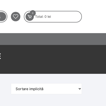
0
Total:
0
lei
E