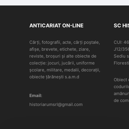
ANTICARIAT ON-LINE
SC H
Cărți, fotografii, acte, cărți poștale,
CUI: 4
afișe, brevete, etichete, ziare,
J12/35
reviste, broșuri și alte obiecte de
Sediu so
colecție: jocuri, jucării, uniforme
Floresti
școlare, militare, medalii, decorații,
obiecte țărănești s.a.m.d
Obiect 
coduril
amănunt
Email:
de come
historiarumsrl@gmail.com