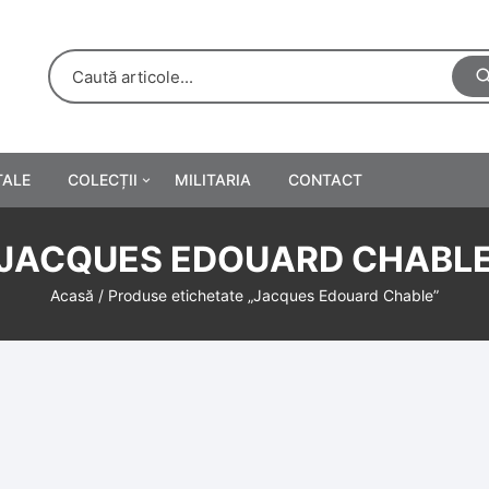
TALE
COLECȚII
MILITARIA
CONTACT
e
Personalități
JACQUES EDOUARD CHABL
rete
ă
Reclame tipărite
Acasă
/ Produse etichetate „Jacques Edouard Chable”
Afișe
urări
Farmacie
Calendare
/Manuale școlare
Medalii/Ordine/Decorații