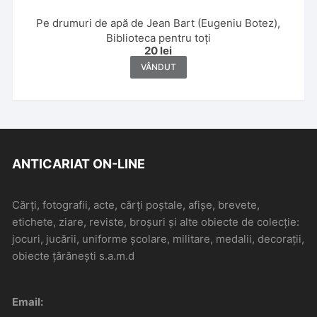
Pe drumuri de apă de Jean Bart (Eugeniu Botez),
Biblioteca pentru toți
20
lei
VÂNDUT
ANTICARIAT ON-LINE
Cărți, fotografii, acte, cărți poștale, afișe, brevete,
etichete, ziare, reviste, broșuri și alte obiecte de colecție:
jocuri, jucării, uniforme școlare, militare, medalii, decorații,
obiecte țărănești s.a.m.d
Email: