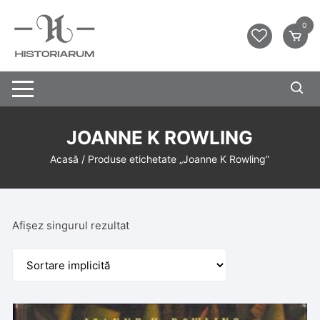
0
JOANNE K ROWLING
Acasă
/ Produse etichetate „Joanne K Rowling”
Afișez singurul rezultat