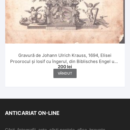
Gravură de Johann Ulrich Krauss, 1694, Elisei
Proorocul și Iosif cu îngerul, din Biblisches Engel und
200
lei
Kunstwerk, Augsburg
VÂNDUT
ANTICARIAT ON-LINE
Cărți, fotografii, acte, cărți poștale, afișe, brevete,