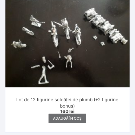
Lot de 12 figurine soldăței de plumb (+2 figurine
bonus)
160
lei
ADAUGĂ ÎN COȘ