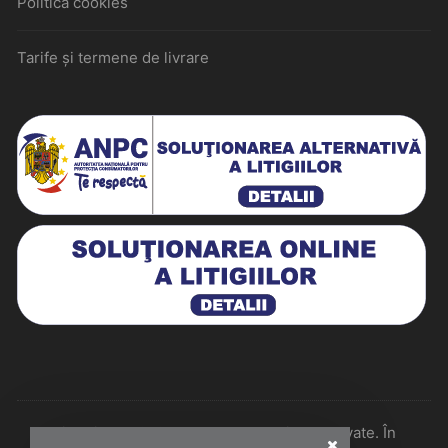
Politica cookies
Tarife și termene de livrare
Historiarum 2026 - Toate drepturile rezervate. În