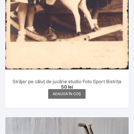
Străjer pe căluț de jucărie studio Foto Sport Bistrița
50
lei
ADAUGĂ ÎN COȘ