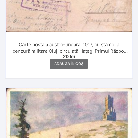
Carte poștală austro-ungară, 1917, cu ștampilă
cenzură militară Cluj, circulată Hațeg, Primul Război
20
lei
Mondial
ADAUGĂ ÎN COȘ