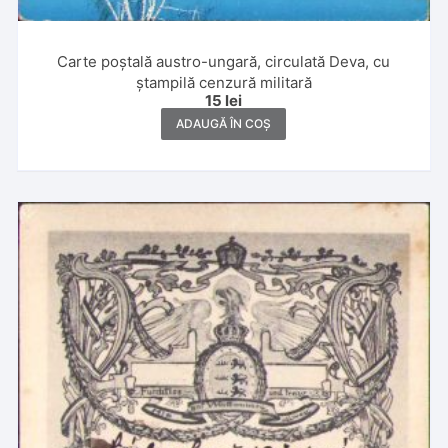
Carte poștală austro-ungară, circulată Deva, cu
ștampilă cenzură militară
15
lei
ADAUGĂ ÎN COȘ