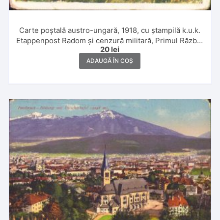
Carte poștală austro-ungară, 1918, cu ștampilă k.u.k.
Etappenpost Radom și cenzură militară, Primul Război
20
lei
Mondial
ADAUGĂ ÎN COȘ