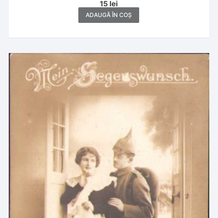
15
lei
ADAUGĂ ÎN COȘ