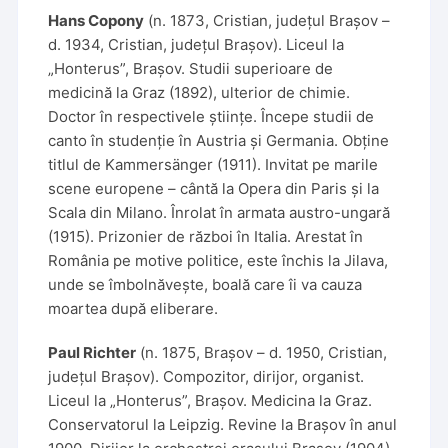
Hans Copony
(n. 1873, Cristian, județul Brașov –
d. 1934, Cristian, județul Brașov). Liceul la
„Honterus”, Brașov. Studii superioare de
medicină la Graz (1892), ulterior de chimie.
Doctor în respectivele științe. Începe studii de
canto în studenție în Austria și Germania. Obține
titlul de Kammersänger (1911). Invitat pe marile
scene europene – cântă la Opera din Paris și la
Scala din Milano. Înrolat în armata austro-ungară
(1915). Prizonier de război în Italia. Arestat în
România pe motive politice, este închis la Jilava,
unde se îmbolnăvește, boală care îi va cauza
moartea după eliberare.
Paul Richter
(n. 1875, Brașov – d. 1950, Cristian,
județul Brașov). Compozitor, dirijor, organist.
Liceul la „Honterus”, Brașov. Medicina la Graz.
Conservatorul la Leipzig. Revine la Brașov în anul