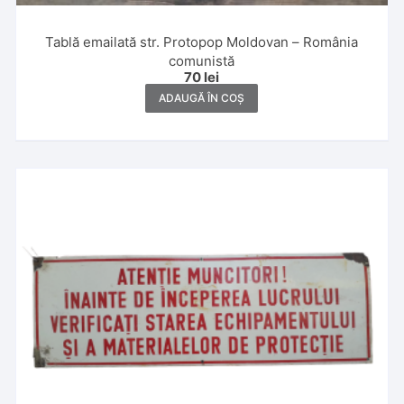
Tablă emailată str. Protopop Moldovan – România
comunistă
70
lei
ADAUGĂ ÎN COȘ