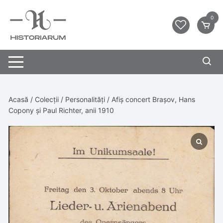
0
Acasă
/
Colecții
/
Personalități
/ Afiș concert Brașov, Hans
Copony și Paul Richter, anii 1910