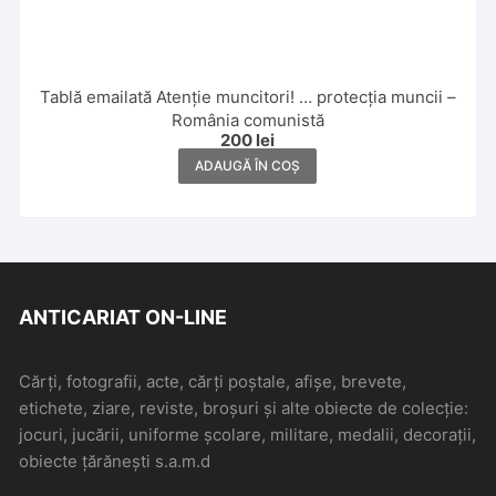
Tablă emailată Atenție muncitori! … protecția muncii –
România comunistă
200
lei
ADAUGĂ ÎN COȘ
ANTICARIAT ON-LINE
Cărți, fotografii, acte, cărți poștale, afișe, brevete,
etichete, ziare, reviste, broșuri și alte obiecte de colecție:
jocuri, jucării, uniforme școlare, militare, medalii, decorații,
obiecte țărănești s.a.m.d