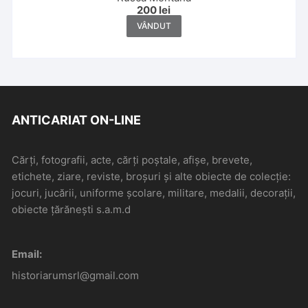
200
lei
VÂNDUT
ANTICARIAT ON-LINE
Cărți, fotografii, acte, cărți poștale, afișe, brevete,
etichete, ziare, reviste, broșuri și alte obiecte de colecție:
jocuri, jucării, uniforme școlare, militare, medalii, decorații,
obiecte țărănești s.a.m.d
Email:
historiarumsrl@gmail.com