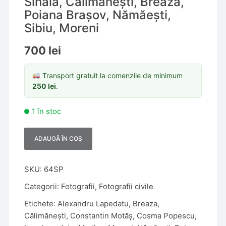
Sinaia, Călimănești, Breaza,
Poiana Brașov, Nămăești,
Sibiu, Moreni
700
lei
Transport gratuit la comenzile de minimum
250
lei
.
1 în stoc
ADAUGĂ ÎN COȘ
A
l
t
SKU:
64SP
e
Categorii:
Fotografii
,
Fotografii civile
r
Etichete:
Alexandru Lapedatu
,
Breaza
,
n
Călimănești
,
Constantin Motăș
,
Cosma Popescu
,
a