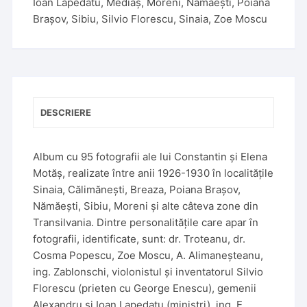
Ioan Lapedatu
,
Mediaș
,
Moreni
,
Nămăești
,
Poiana
t
Brașov
,
Sibiu
,
Silvio Florescu
,
Sinaia
,
Zoe Moscu
i
v
e
:
DESCRIERE
Album cu 95 fotografii ale lui Constantin și Elena
Motăș, realizate între anii 1926-1930 în localitățile
Sinaia, Călimănești, Breaza, Poiana Brașov,
Nămăești, Sibiu, Moreni și alte câteva zone din
Transilvania. Dintre personalitățile care apar în
fotografii, identificate, sunt: dr. Troteanu, dr.
Cosma Popescu, Zoe Moscu, A. Alimaneșteanu,
ing. Zablonschi, violonistul și inventatorul Silvio
Florescu (prieten cu George Enescu), gemenii
Alexandru și Ioan Lapedatu (miniștri), ing. E.