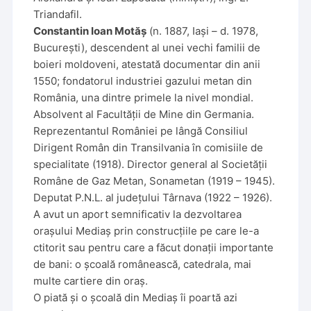
Triandafil.
Constantin Ioan Motăș
(n. 1887, Iași – d. 1978,
București), descendent al unei vechi familii de
boieri moldoveni, atestată documentar din anii
1550; fondatorul industriei gazului metan din
România, una dintre primele la nivel mondial.
Absolvent al Facultății de Mine din Germania.
Reprezentantul României pe lângă Consiliul
Dirigent Român din Transilvania în comisiile de
specialitate (1918). Director general al Societății
Române de Gaz Metan, Sonametan (1919 – 1945).
Deputat P.N.L. al județului Târnava (1922 – 1926).
A avut un aport semnificativ la dezvoltarea
orașului Mediaș prin construcțiile pe care le-a
ctitorit sau pentru care a făcut donații importante
de bani: o școală românească, catedrala, mai
multe cartiere din oraș.
O piată și o școală din Mediaș îi poartă azi