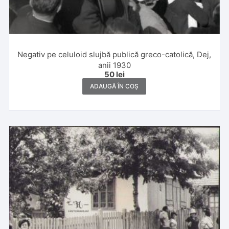
Negativ pe celuloid slujbă publică greco-catolică, Dej,
anii 1930
50
lei
ADAUGĂ ÎN COȘ