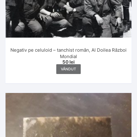
Negativ pe celuloid – tanchist român, Al Doilea Război
Mondial
50
lei
VÂNDUT