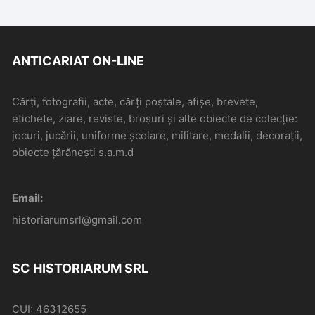
ANTICARIAT ON-LINE
Cărți, fotografii, acte, cărți poștale, afișe, brevete,
etichete, ziare, reviste, broșuri și alte obiecte de colecție:
jocuri, jucării, uniforme școlare, militare, medalii, decorații,
obiecte țărănești s.a.m.d
Email:
historiarumsrl@gmail.com
SC HISTORIARUM SRL
CUI: 46312655